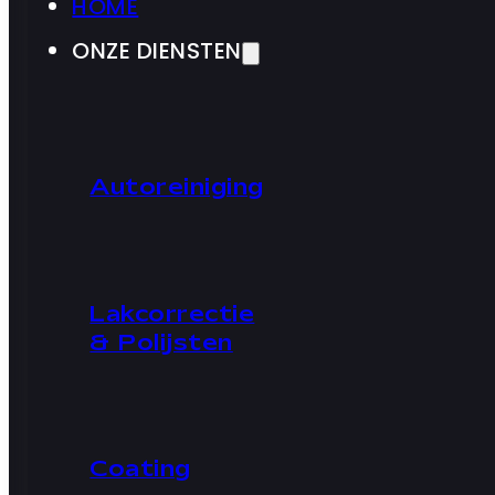
HOME
ONZE DIENSTEN
Autoreiniging
Lakcorrectie
& Polijsten
Coating